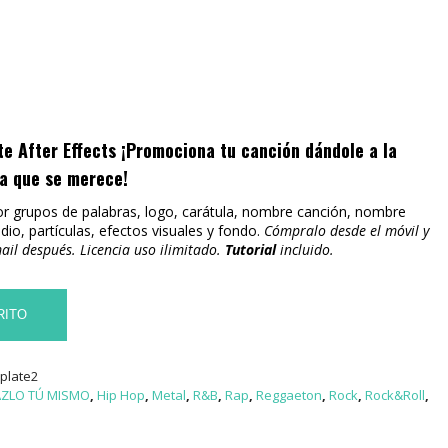
te After Effects
¡Promociona tu canción dándole a la
ia que se merece!
r grupos de palabras, logo, carátula, nombre canción, nombre
io, partículas, efectos visuales y fondo.
Cómpralo desde el móvil y
ail después. Licencia uso ilimitado.
Tutorial
incluido.
RITO
plate2
ZLO TÚ MISMO
,
Hip Hop
,
Metal
,
R&B
,
Rap
,
Reggaeton
,
Rock
,
Rock&Roll
,