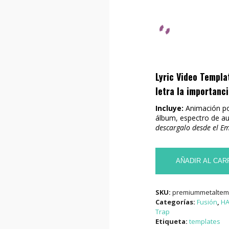
Lyric Video Templa
letra la importanc
Incluye:
Animación po
álbum, espectro de aud
descargalo desde el Em
PREMIUM
EXTREME
AÑADIR AL CAR
GATE
TEMPLATE
cantidad
SKU:
premiummetaltem
Categorías:
Fusión
,
HA
Trap
Etiqueta:
templates