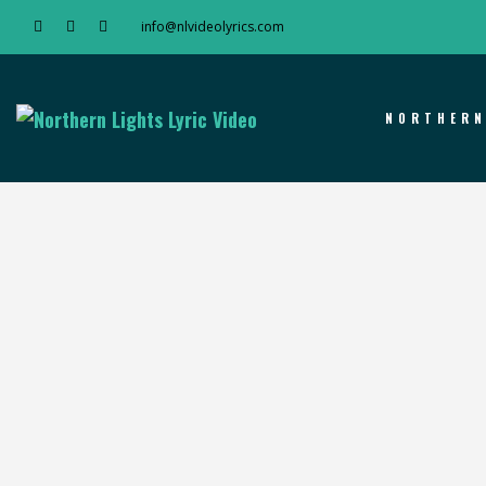
info@nlvideolyrics.com
NORTHERN