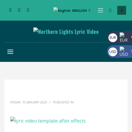
ENGLISH
EUR
USD
FRIDAY, 10 JANUARY 2020
/
PUBLISHED IN