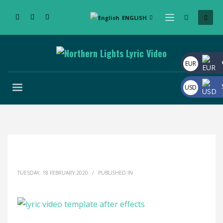
ENGLISH
EUR
USD
TUESDAY, 18 FEBRUARY 2020
/
PUBLISHED IN